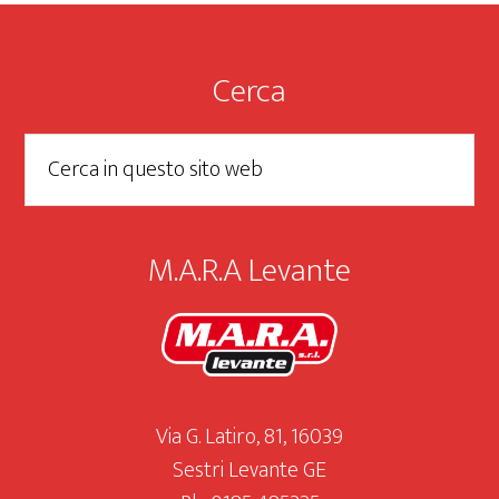
Footer
Cerca
Cerca
in
questo
sito
M.A.R.A Levante
web
Via G. Latiro, 81, 16039
Sestri Levante GE