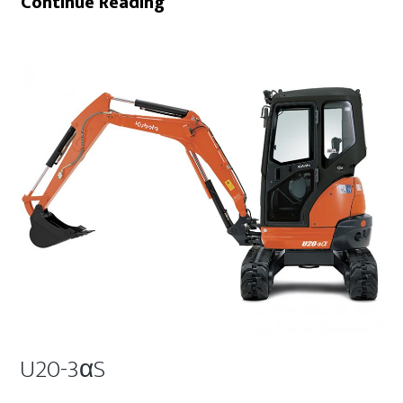
KX019-
Continue Reading
4
U20-3αS