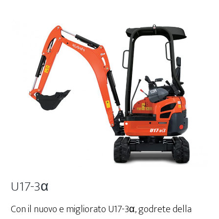
4
U17-3α
Con il nuovo e migliorato U17-3α, godrete della