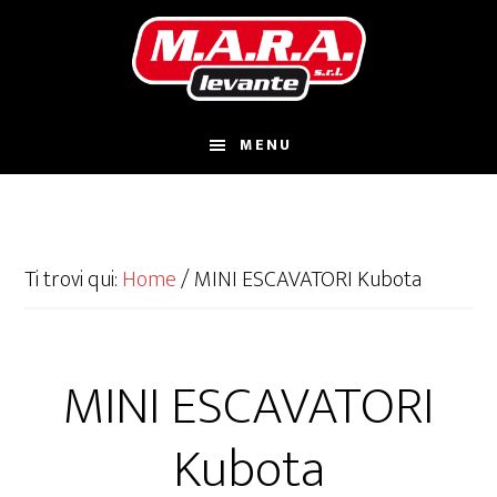
Passa
Passa
al
al
contenuto
piè
principale
di
pagina
MENU
Ti trovi qui:
Home
/
MINI ESCAVATORI Kubota
MINI ESCAVATORI
Kubota