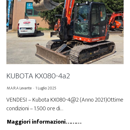
KUBOTA KX080-4a2
M.A.R.A Levante
1 Luglio 2025
VENDESI – Kubota KX080-4@2 (Anno 2021)Ottime
condizioni – 1.500 ore di…
KUBOTA
Maggiori informazioni………