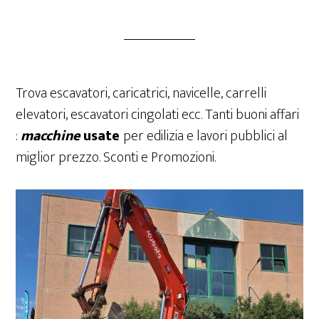
Trova escavatori, caricatrici, navicelle, carrelli
elevatori, escavatori cingolati ecc. Tanti buoni affari
:
macchine
usate
per edilizia e lavori pubblici al
miglior prezzo. Sconti e Promozioni.