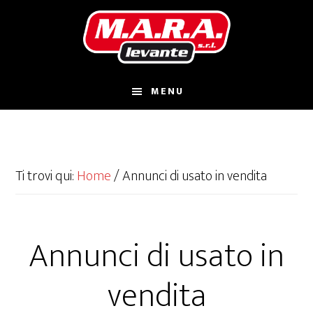
Passa
Passa
al
al
contenuto
piè
principale
di
pagina
MENU
Ti trovi qui:
Home
/
Annunci di usato in vendita
Annunci di usato in
vendita